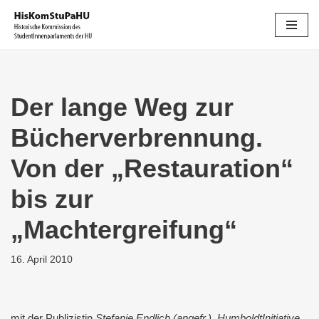
Zum
Inhalt
springen
Der lange Weg zur
Bücherverbrennung.
Von der „Restauration“
bis zur
„Machtergreifung“
16. April 2010
mit der Publizistin
Stefanie Endlich (angefr.)
,
HumboldtInitiative